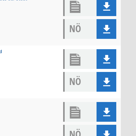
NÖ
id
NÖ
NÖ