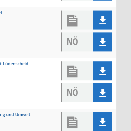
id
NÖ
dt Lüdenscheid
NÖ
nung und Umwelt