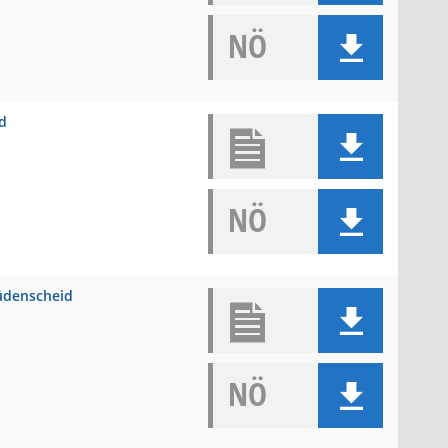
NÖ
id
NÖ
üdenscheid
NÖ