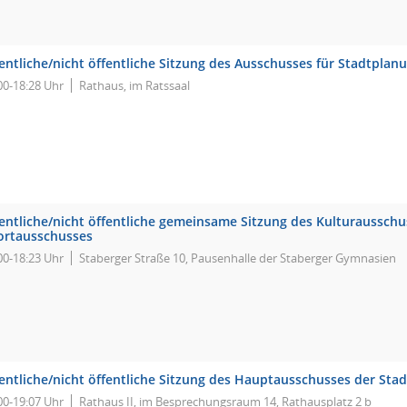
fentliche/nicht öffentliche Sitzung des Ausschusses für Stadtpla
00-18:28 Uhr
Rathaus, im Ratssaal
fentliche/nicht öffentliche gemeinsame Sitzung des Kulturaussch
ortausschusses
00-18:23 Uhr
Staberger Straße 10, Pausenhalle der Staberger Gymnasien
fentliche/nicht öffentliche Sitzung des Hauptausschusses der Sta
00-19:07 Uhr
Rathaus II, im Besprechungsraum 14, Rathausplatz 2 b