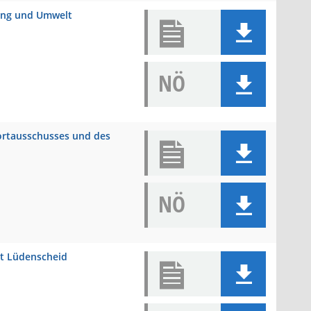
nung und Umwelt
NÖ
portausschusses und des
NÖ
dt Lüdenscheid