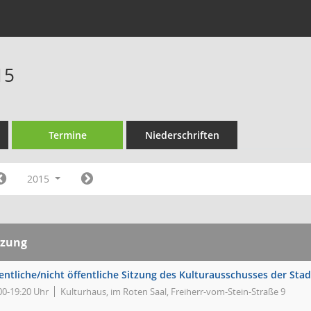
15
Termine
Niederschriften
2015
tzung
entliche/nicht öffentliche Sitzung des Kulturausschusses der Sta
00-19:20 Uhr
Kulturhaus, im Roten Saal, Freiherr-vom-Stein-Straße 9