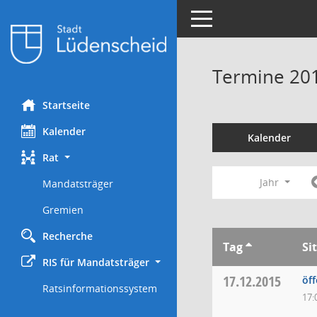
Toggle navigation
Termine 20
Startseite
Kalender
Kalender
Rat
Jahr
Mandatsträger
Gremien
Recherche
Tag
Si
RIS für Mandatsträger
17.12.2015
öff
Ratsinformationssystem
17: