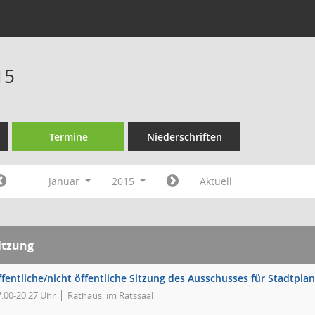
15
Termine
Niederschriften
Januar
2015
Aktuell
itzung
ffentliche/nicht öffentliche Sitzung des Ausschusses für Stadtpl
7:00-20:27 Uhr
Rathaus, im Ratssaal