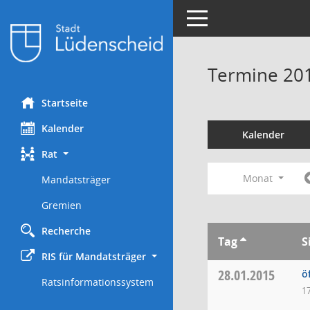
Toggle navigation
Termine 20
Startseite
Kalender
Kalender
Rat
Monat
Mandatsträger
Gremien
Recherche
Tag
S
RIS für Mandatsträger
28.01.2015
ö
Ratsinformationssystem
1