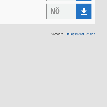
NÖ
(Wird in
Software:
Sitzungsdienst
Session