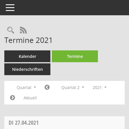
Toggle navigation
Rechercheauswahl
RSS-Feed
Termine 2021
Kalender
Termine
Niederschriften
Quartal
Quartal 2
2021
Aktuell
DI
27.04.2021