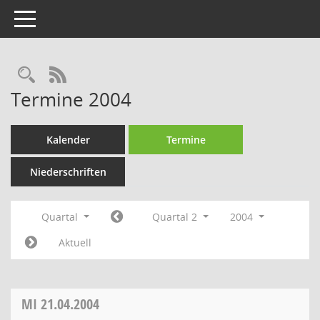
Toggle navigation
Rechercheauswahl
RSS-Feed
Termine 2004
Kalender
Termine
Niederschriften
Quartal
Quartal 2
2004
Aktuell
MI
21.04.2004