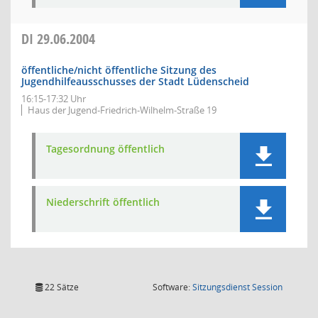
DI
29.06.2004
öffentliche/nicht öffentliche Sitzung des
Jugendhilfeausschusses der Stadt Lüdenscheid
16:15-17:32 Uhr
Haus der Jugend-Friedrich-Wilhelm-Straße 19
Tagesordnung öffentlich
Niederschrift öffentlich
(Wird in
22 Sätze
Software:
Sitzungsdienst
Session