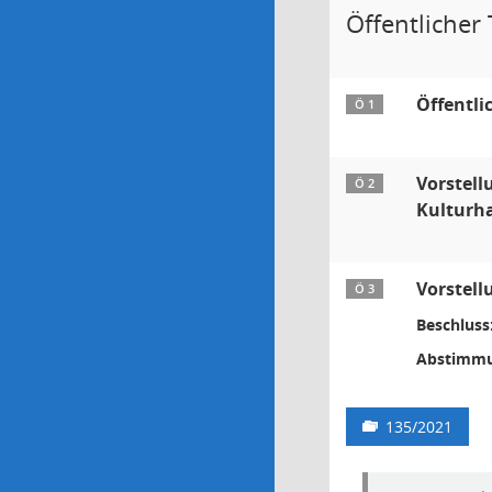
Öffentlicher T
Öffentli
Ö 1
Vorstell
Ö 2
Kulturh
Vorstell
Ö 3
Beschluss
Abstimmu
135/2021