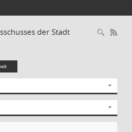
usschusses der Stadt
Recherc
RSS-
eit