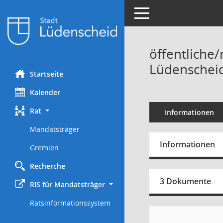
Toggle navigation
öffentliche/
Lüdenscheid
Startseite
Kalender
Rat
Informationen
Mandatsträger
Informationen
Gremien
Recherche
3 Dokumente
RIS für Mandatsträger
Ratsinformationssystem