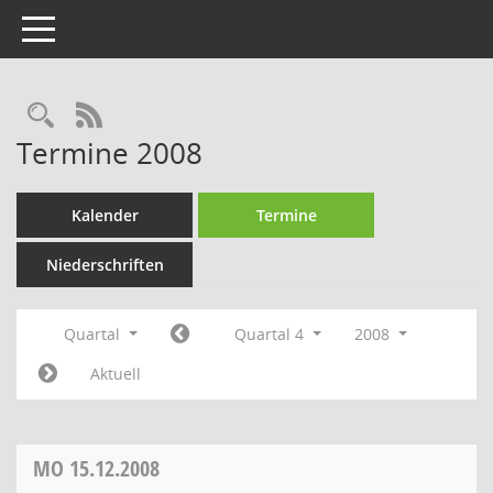
Toggle navigation
Rechercheauswahl
RSS-Feed
Termine 2008
Kalender
Termine
Niederschriften
Quartal
Quartal 4
2008
Aktuell
MO
15.12.2008