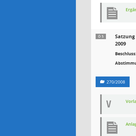
Ergä
Satzung 
Ö 5
2009
Beschluss
Abstimmu
270/2008
V
Vorl
Anla