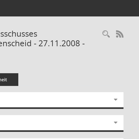
usschusses
Recherc
RSS-
nscheid - 27.11.2008 -
eit