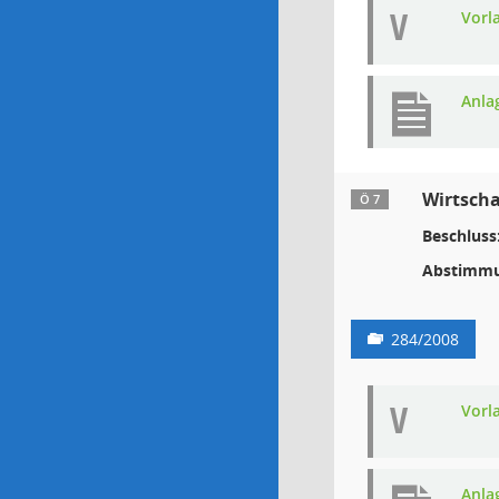
V
Vorl
Anla
Wirtscha
Ö 7
Beschluss
Abstimmu
284/2008
V
Vorl
Anla