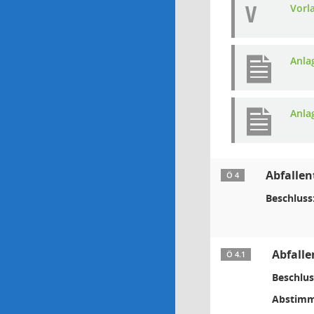
V
Vorl
Anla
Anla
Abfallen
Ö 4
Beschluss
Abfalle
Ö 4.1
Beschlus
Abstimm