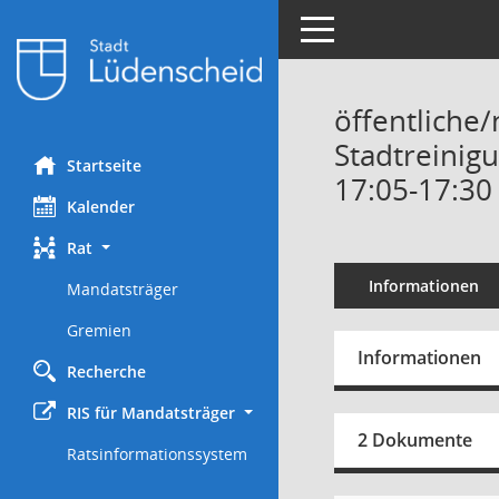
Toggle navigation
öffentliche
Stadtreinig
Startseite
17:05-17:30
Kalender
Rat
Informationen
Mandatsträger
Gremien
Informationen
Recherche
RIS für Mandatsträger
2 Dokumente
Ratsinformationssystem