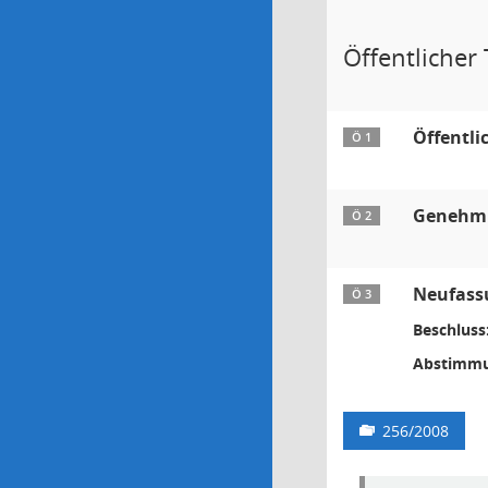
Öffentlicher T
Öffentli
Ö 1
Genehmig
Ö 2
Neufassu
Ö 3
Beschluss
Abstimmu
256/2008