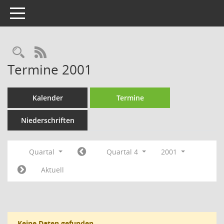
Toggle navigation
Rechercheauswahl
RSS-Feed
Termine 2001
Kalender
Termine
Niederschriften
Quartal
Quartal 4
2001
Aktuell
Keine Daten gefunden.