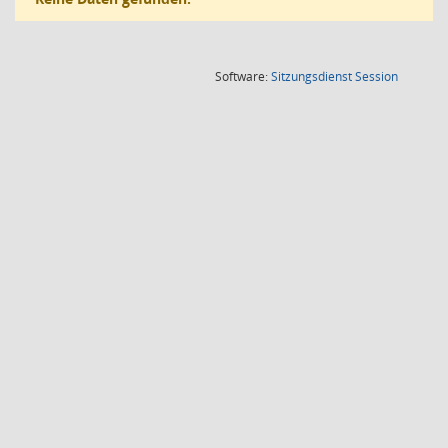
(Wird in
Software:
Sitzungsdienst
Session