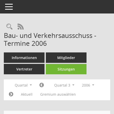
Toggle navigation
Rechercheauswahl
RSS-Feed
Bau- und Verkehrsausschuss -
Termine 2006
Informationen
Mitglieder
Vertreter
Sitzungen
Quartal
Quartal 3
2006
Aktuell
Gremium auswählen