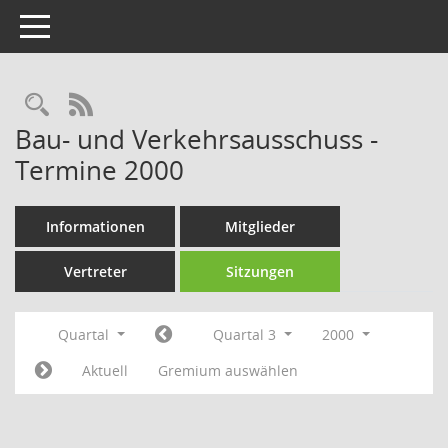
Toggle navigation
Rechercheauswahl
RSS-Feed
Bau- und Verkehrsausschuss -
Termine 2000
Informationen
Mitglieder
Vertreter
Sitzungen
Quartal
Quartal 3
2000
Aktuell
Gremium auswählen