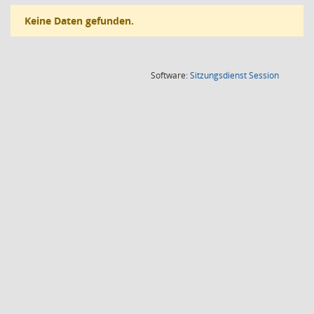
Keine Daten gefunden.
(Wird in
Software:
Sitzungsdienst
Session