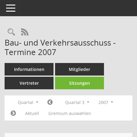
Toggle navigation
Rechercheauswahl
RSS-Feed
Bau- und Verkehrsausschuss -
Termine 2007
Informationen
Mitglieder
Vertreter
Sitzungen
Quartal
Quartal 3
2007
Aktuell
Gremium auswählen