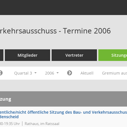
rkehrsausschuss - Termine 2006
Mitglieder
Vertreter
Sitzung
Quartal 3
2006
Aktuell
Gremium au
tzung
entliche/nicht öffentliche Sitzung des Bau- und Verkehrsausschus
denscheid
00-19:35 Uhr
Rathaus, im Ratssaal