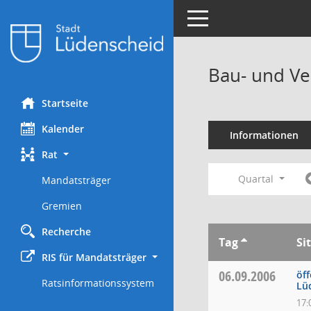
Toggle navigation
Bau- und Ve
Startseite
Kalender
Informationen
Rat
Quartal
Mandatsträger
Gremien
Recherche
Tag
Si
RIS für Mandatsträger
06.09.2006
öff
Ratsinformationssystem
Lü
17: