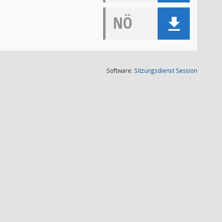
NÖ
(Wird in
Software:
Sitzungsdienst
Session