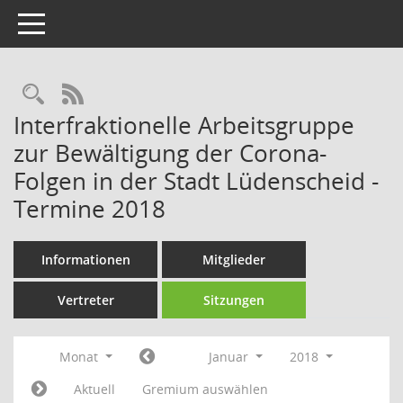
Toggle navigation
Rechercheauswahl
RSS-Feed
Interfraktionelle Arbeitsgruppe
zur Bewältigung der Corona-
Folgen in der Stadt Lüdenscheid -
Termine 2018
Informationen
Mitglieder
Vertreter
Sitzungen
Monat
Januar
2018
Aktuell
Gremium auswählen