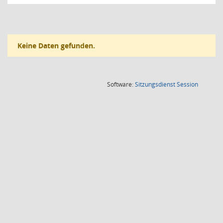
Keine Daten gefunden.
(Wird in
Software:
Sitzungsdienst
Session