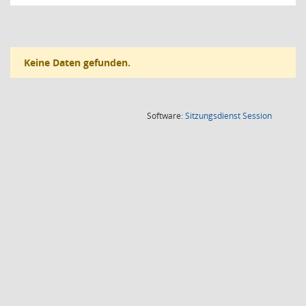
Keine Daten gefunden.
(Wird in
Software:
Sitzungsdienst
Session