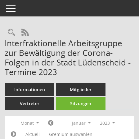
Toggle navigation
Rechercheauswahl
RSS-Feed
Interfraktionelle Arbeitsgruppe
zur Bewältigung der Corona-
Folgen in der Stadt Lüdenscheid -
Termine 2023
Informationen
Mitglieder
Vertreter
Sitzungen
Monat
Januar
2023
Aktuell
Gremium auswählen