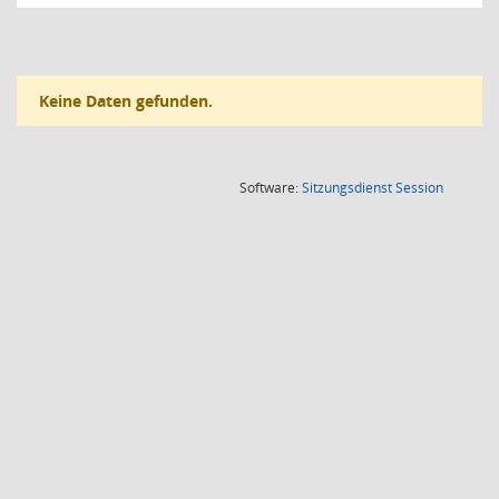
Keine Daten gefunden.
(Wird in
Software:
Sitzungsdienst
Session