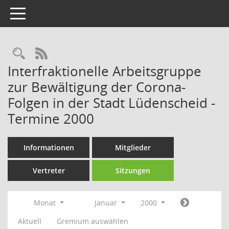
Toggle navigation
Rechercheauswahl
RSS-Feed
Interfraktionelle Arbeitsgruppe
zur Bewältigung der Corona-
Folgen in der Stadt Lüdenscheid -
Termine 2000
Informationen
Mitglieder
Vertreter
Sitzungen
Monat
Januar
2000
Aktuell
Gremium auswählen