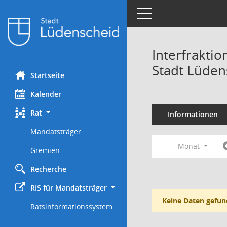
Toggle navigation
Interfrakti
Stadt Lüden
Startseite
Kalender
Rat
Informationen
Mandatsträger
Monat
Gremien
Recherche
RIS für Mandatsträger
Keine Daten gefun
Ratsinformationssystem