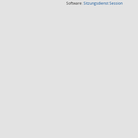
(Wird in
Software:
Sitzungsdienst
Session