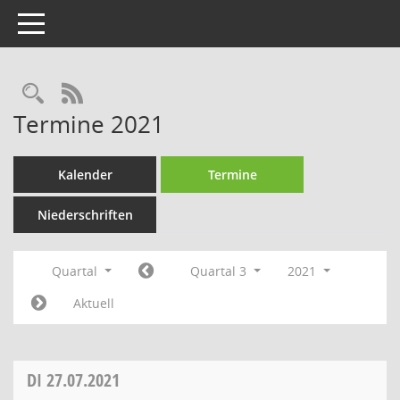
Toggle navigation
Rechercheauswahl
RSS-Feed
Termine 2021
Kalender
Termine
Niederschriften
Quartal
Quartal 3
2021
Aktuell
DI
27.07.2021