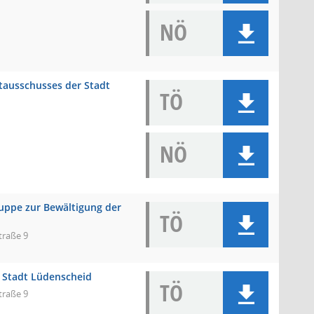
NÖ
rtausschusses der Stadt
TÖ
NÖ
gruppe zur Bewältigung der
TÖ
traße 9
r Stadt Lüdenscheid
TÖ
traße 9