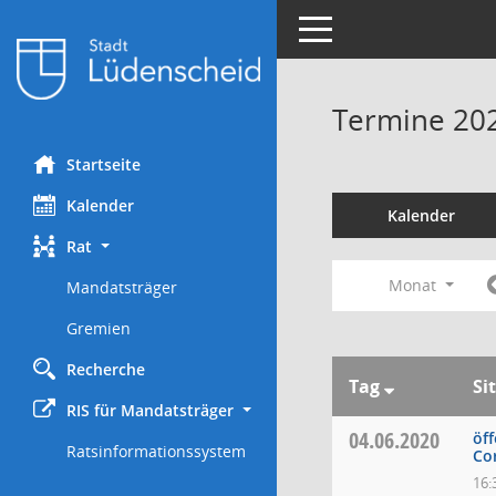
Toggle navigation
Termine 20
Startseite
Kalender
Kalender
Rat
Monat
Mandatsträger
Gremien
Recherche
Tag
Si
RIS für Mandatsträger
04.06.2020
öff
Ratsinformationssystem
Co
16: