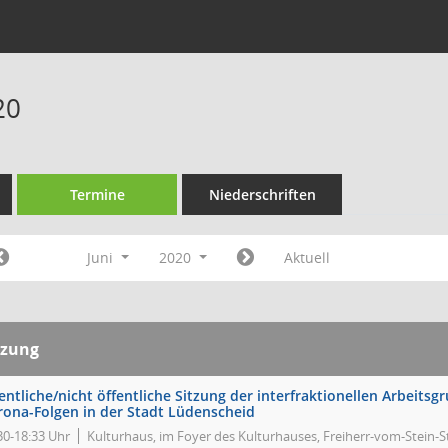
20
Termine
Niederschriften
Juni
2020
Aktuell
tzung
entliche/nicht öffentliche Sitzung der interfraktionellen Arbeits
rona-Folgen in der Stadt Lüdenscheid
30-18:33 Uhr
Kulturhaus, im Foyer des Kulturhauses, Freiherr-vom-Stein-S