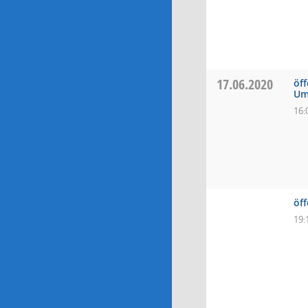
17.06.2020
öf
Um
16:
öf
19: