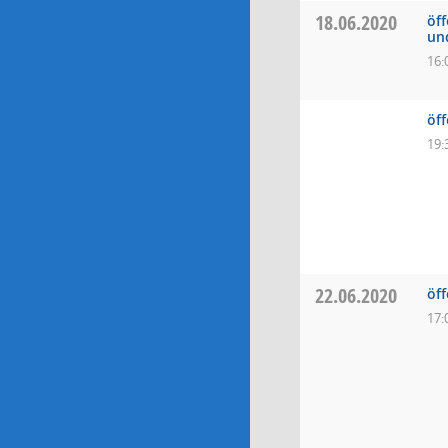
18.06.2020
öff
un
16:
öff
19:
22.06.2020
öf
17: