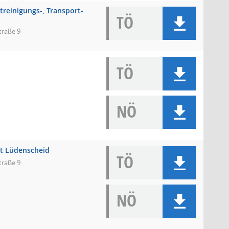
treinigungs-, Transport-
TÖ
traße 9
TÖ
NÖ
dt Lüdenscheid
TÖ
traße 9
NÖ