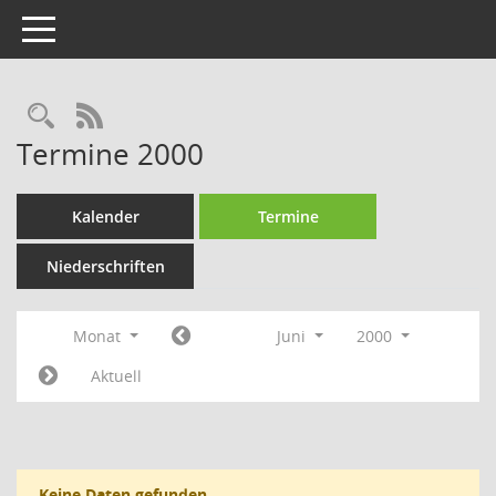
Toggle navigation
Rechercheauswahl
RSS-Feed
Termine 2000
Kalender
Termine
Niederschriften
Monat
Juni
2000
Aktuell
Keine Daten gefunden.