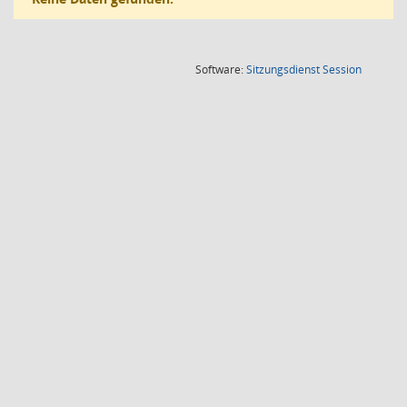
(Wird in
Software:
Sitzungsdienst
Session