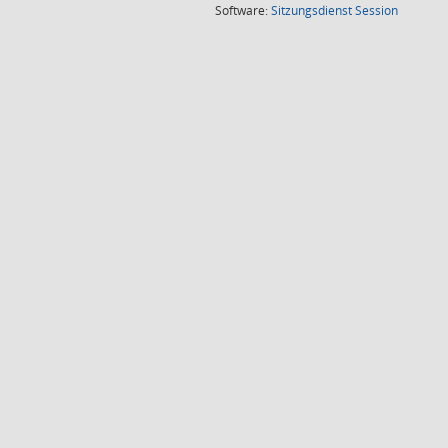
(Wird in
Software:
Sitzungsdienst
Session