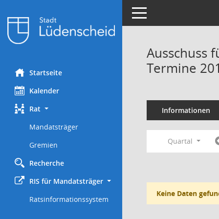
Toggle navigation
Ausschuss f
Termine 20
Startseite
Kalender
Rat
Informationen
Mandatsträger
Quartal
Gremien
Recherche
RIS für Mandatsträger
Keine Daten gefun
Ratsinformationssystem