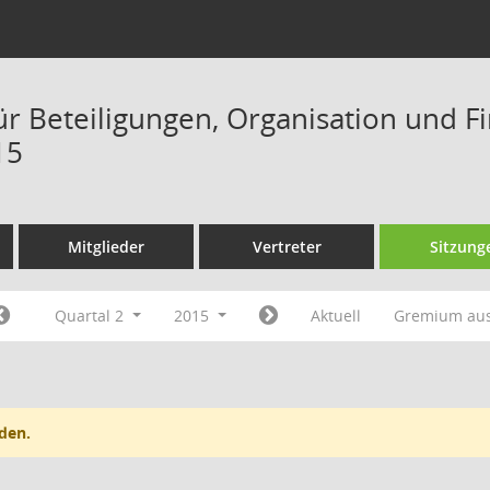
ür Beteiligungen, Organisation und F
15
Mitglieder
Vertreter
Sitzung
Quartal 2
2015
Aktuell
Gremium au
den.