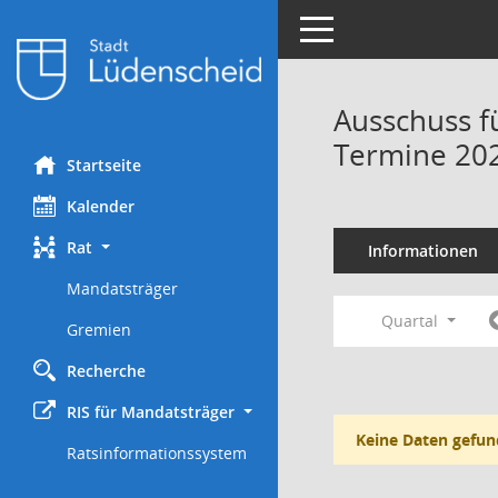
Toggle navigation
Ausschuss f
Termine 20
Startseite
Kalender
Rat
Informationen
Mandatsträger
Quartal
Gremien
Recherche
RIS für Mandatsträger
Keine Daten gefun
Ratsinformationssystem