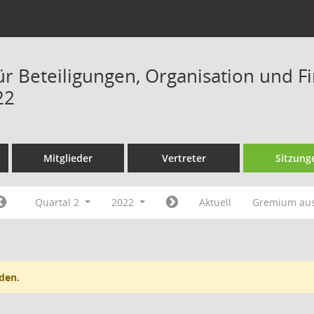
ür Beteiligungen, Organisation und F
22
Mitglieder
Vertreter
Sitzung
Quartal 2
2022
Aktuell
Gremium au
den.