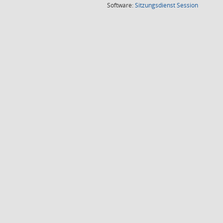
(Wird in
Software:
Sitzungsdienst
Session