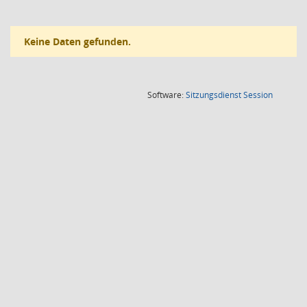
Keine Daten gefunden.
(Wird in
Software:
Sitzungsdienst
Session