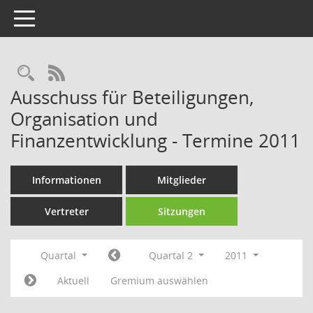
Toggle navigation
Rechercheauswahl
RSS-Feed
Ausschuss für Beteiligungen,
Organisation und
Finanzentwicklung - Termine 2011
Informationen
Mitglieder
Vertreter
Sitzungen
Quartal
Quartal 2
2011
Aktuell
Gremium auswählen