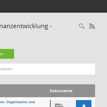
inanzentwicklung -
Recherc
RSS-
en
swählen
Dokumente
ngen, Organisation und