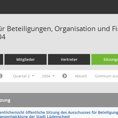
ür Beteiligungen, Organisation und F
04
Mitglieder
Vertreter
Sitzung
Quartal 2
2004
Aktuell
Gremium au
tzung
entliche/nicht öffentliche Sitzung des Ausschusses für Beteiligu
nanzentwicklung der Stadt Lüdenscheid