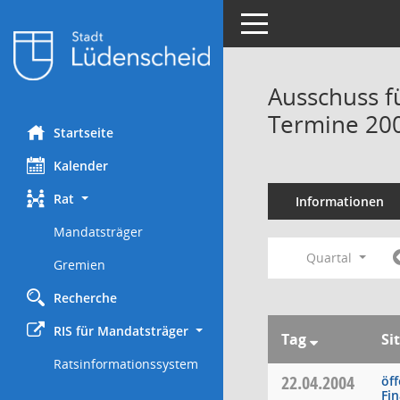
Toggle navigation
Ausschuss f
Termine 20
Startseite
Kalender
Rat
Informationen
Mandatsträger
Quartal
Gremien
Recherche
RIS für Mandatsträger
Tag
Si
Ratsinformationssystem
22.04.2004
öff
Fi