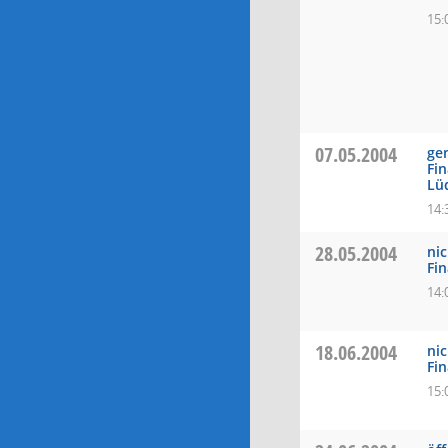
15:
07.05.2004
ge
Fi
Lü
14:
28.05.2004
nic
Fi
14:
18.06.2004
nic
Fi
15: