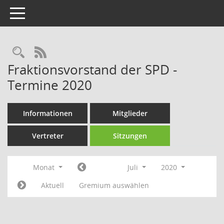
Toggle navigation
Rechercheauswahl
RSS-Feed
Fraktionsvorstand der SPD -
Termine 2020
Informationen
Mitglieder
Vertreter
Sitzungen
Monat
Juli
2020
Aktuell
Gremium auswählen