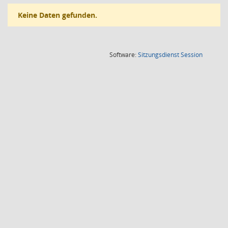
Keine Daten gefunden.
(Wird in
Software:
Sitzungsdienst
Session