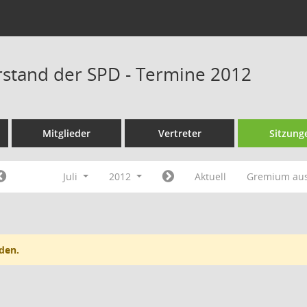
rstand der SPD - Termine 2012
Mitglieder
Vertreter
Sitzung
Juli
2012
Aktuell
Gremium au
den.