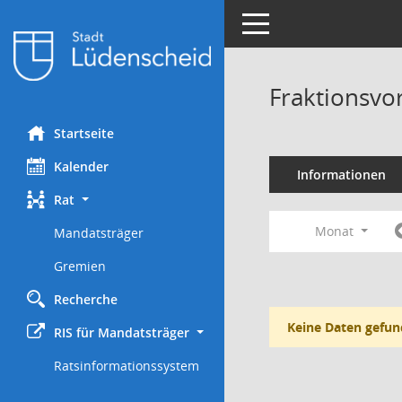
Toggle navigation
Fraktionsvo
Startseite
Kalender
Informationen
Rat
Monat
Mandatsträger
Gremien
Recherche
Keine Daten gefun
RIS für Mandatsträger
Ratsinformationssystem