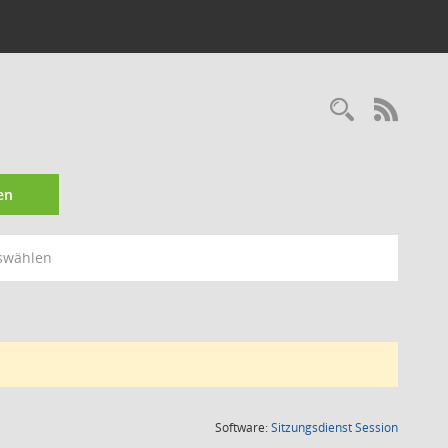
Recherc
RSS-
en
swählen
(Wird in
Software:
Sitzungsdienst
Session