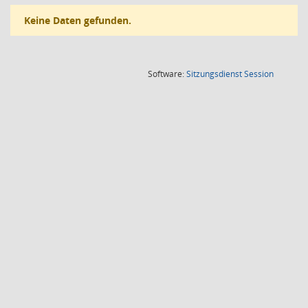
Keine Daten gefunden.
(Wird in
Software:
Sitzungsdienst
Session