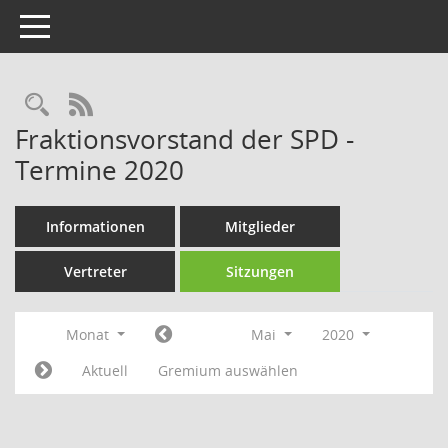
Toggle navigation
Rechercheauswahl
RSS-Feed
Fraktionsvorstand der SPD -
Termine 2020
Informationen
Mitglieder
Vertreter
Sitzungen
Monat
Mai
2020
Aktuell
Gremium auswählen