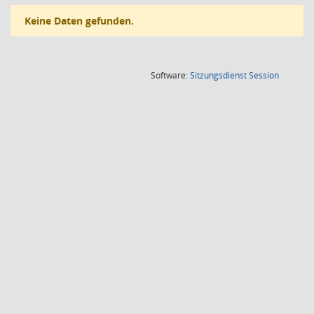
Keine Daten gefunden.
(Wird in
Software:
Sitzungsdienst
Session