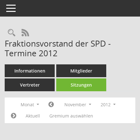
Toggle navigation
Rechercheauswahl
RSS-Feed
Fraktionsvorstand der SPD -
Termine 2012
Informationen
Mitglieder
Vertreter
Sitzungen
Monat
November
2012
Aktuell
Gremium auswählen