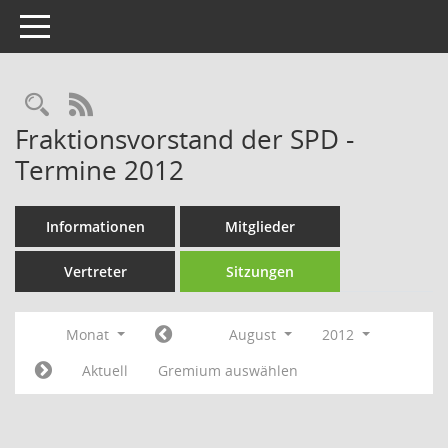
Toggle navigation
Rechercheauswahl
RSS-Feed
Fraktionsvorstand der SPD -
Termine 2012
Informationen
Mitglieder
Vertreter
Sitzungen
Monat
August
2012
Aktuell
Gremium auswählen