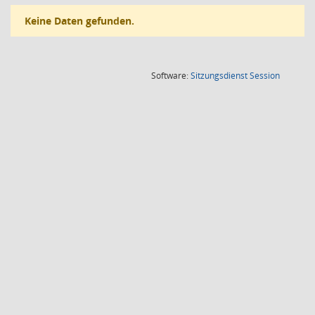
Keine Daten gefunden.
(Wird in
Software:
Sitzungsdienst
Session