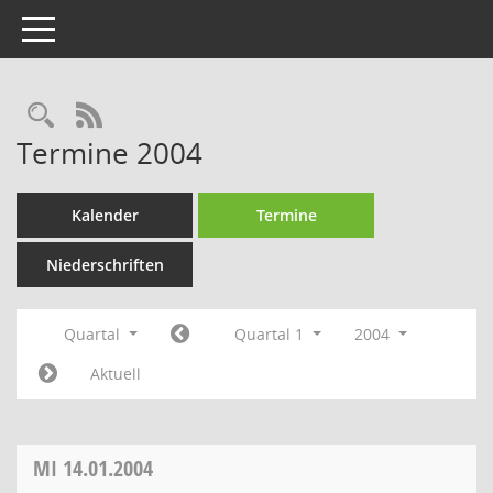
Toggle navigation
Rechercheauswahl
RSS-Feed
Termine 2004
Kalender
Termine
Niederschriften
Quartal
Quartal 1
2004
Aktuell
MI
14.01.2004