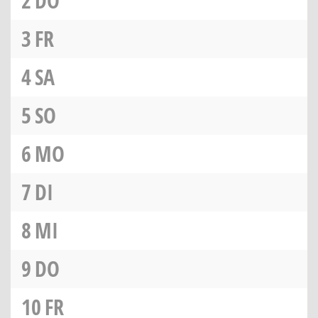
2
DO
3
FR
4
SA
5
SO
6
MO
7
DI
8
MI
9
DO
10
FR