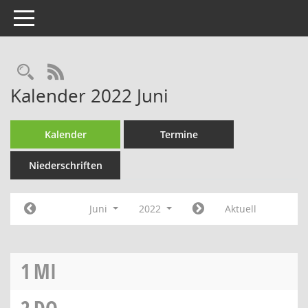
Toggle navigation
Rechercheauswahl
RSS-Feed
Kalender 2022 Juni
Kalender
Termine
Niederschriften
Juni
2022
Aktuell
1
MI