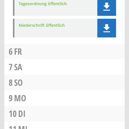
Tagesordnung öffentlich
Niederschrift öffentlich
6
FR
7
SA
8
SO
9
MO
10
DI