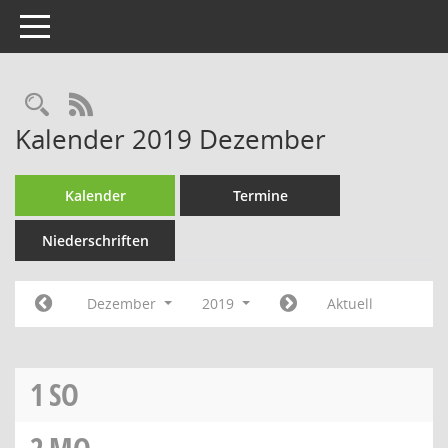
Toggle navigation
Rechercheauswahl
RSS-Feed
Kalender 2019 Dezember
Kalender
Termine
Niederschriften
Dezember
2019
Aktuell
1
SO