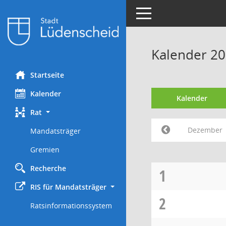
Toggle navigation
Kalender 2
Startseite
Kalender
Kalender
Rat
Dezember
Mandatsträger
Gremien
Recherche
1
RIS für Mandatsträger
2
Ratsinformationssystem