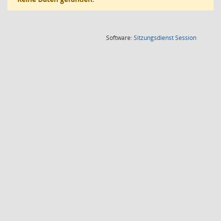
(Wird in
Software:
Sitzungsdienst
Session