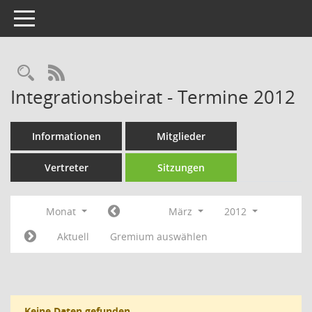
Toggle navigation
Rechercheauswahl
RSS-Feed
Integrationsbeirat - Termine 2012
Informationen
Mitglieder
Vertreter
Sitzungen
Monat
März
2012
Aktuell
Gremium auswählen
Keine Daten gefunden.