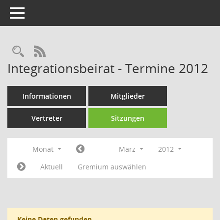
Toggle navigation
Rechercheauswahl
RSS-Feed
Integrationsbeirat - Termine 2012
Informationen
Mitglieder
Vertreter
Sitzungen
Monat
März
2012
Aktuell
Gremium auswählen
Keine Daten gefunden.