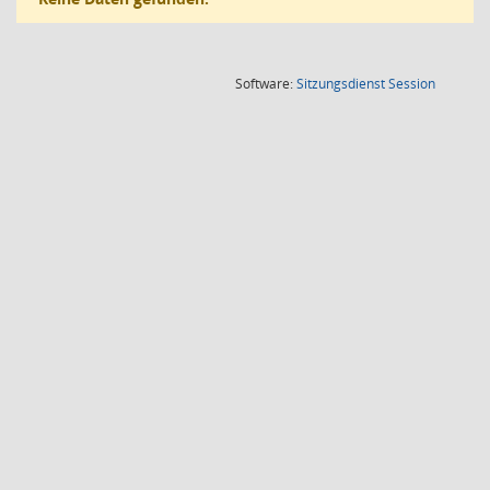
(Wird in
Software:
Sitzungsdienst
Session