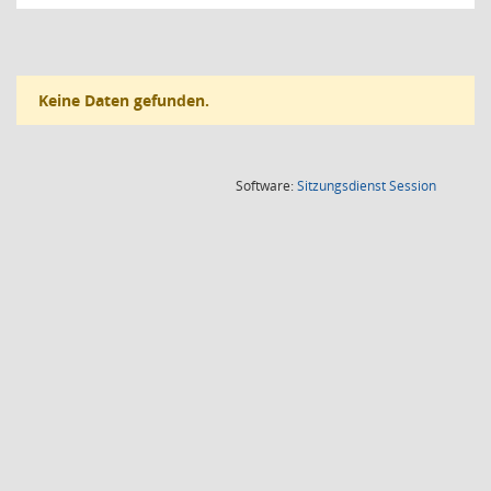
Keine Daten gefunden.
(Wird in
Software:
Sitzungsdienst
Session