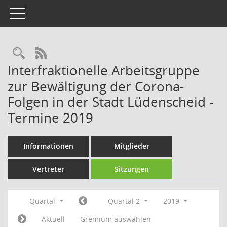
Toggle navigation
Rechercheauswahl
RSS-Feed
Interfraktionelle Arbeitsgruppe
zur Bewältigung der Corona-
Folgen in der Stadt Lüdenscheid -
Termine 2019
Informationen
Mitglieder
Vertreter
Sitzungen
Quartal
Quartal 2
2019
Aktuell
Gremium auswählen