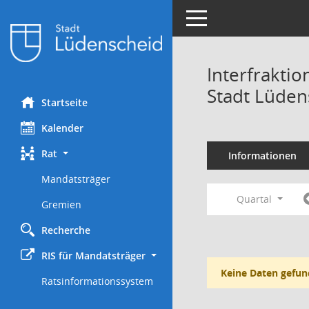
Toggle navigation
Interfrakti
Stadt Lüden
Startseite
Kalender
Rat
Informationen
Mandatsträger
Quartal
Gremien
Recherche
RIS für Mandatsträger
Keine Daten gefun
Ratsinformationssystem