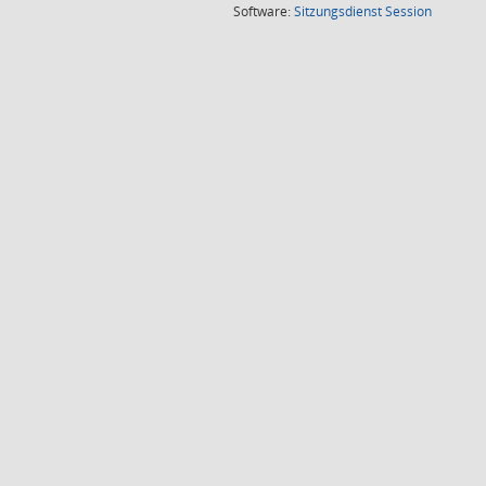
(Wird in
Software:
Sitzungsdienst
Session