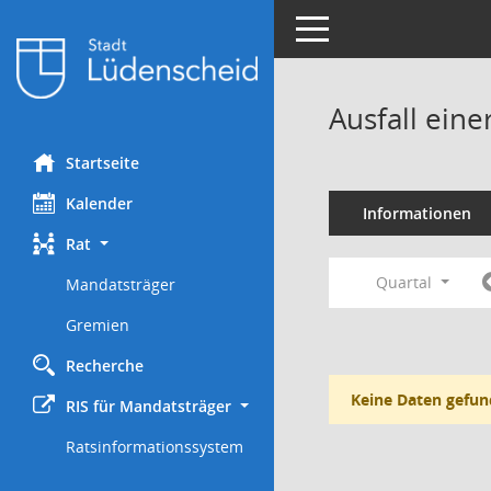
Toggle navigation
Ausfall eine
Startseite
Kalender
Informationen
Rat
Quartal
Mandatsträger
Gremien
Recherche
Keine Daten gefun
RIS für Mandatsträger
Ratsinformationssystem