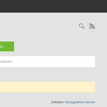
Recherc
RSS-
en
swählen
(Wird in
Software:
Sitzungsdienst
Session