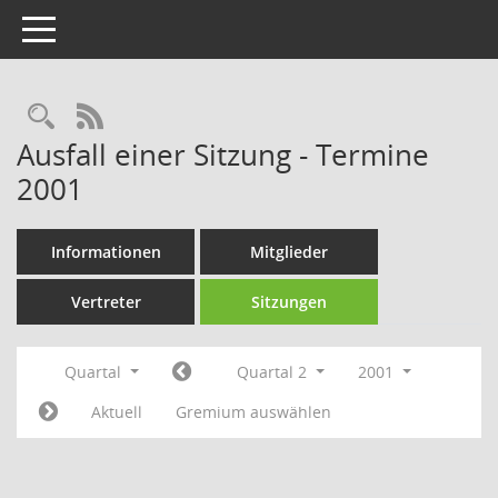
Toggle navigation
Rechercheauswahl
RSS-Feed
Ausfall einer Sitzung - Termine
2001
Informationen
Mitglieder
Vertreter
Sitzungen
Quartal
Quartal 2
2001
Aktuell
Gremium auswählen