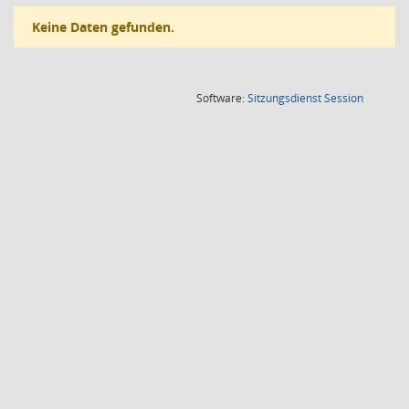
Keine Daten gefunden.
(Wird in
Software:
Sitzungsdienst
Session