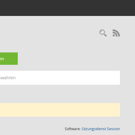
Recherc
RSS-
en
swählen
(Wird in
Software:
Sitzungsdienst
Session