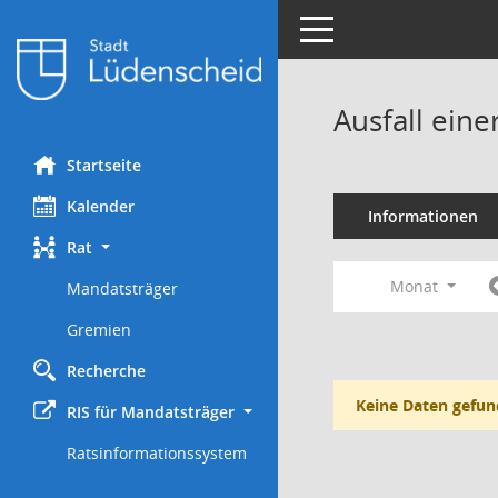
Toggle navigation
Ausfall eine
Startseite
Kalender
Informationen
Rat
Monat
Mandatsträger
Gremien
Recherche
Keine Daten gefun
RIS für Mandatsträger
Ratsinformationssystem