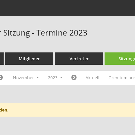
r Sitzung - Termine 2023
Mitglieder
Vertreter
Sitzung
November
2023
Aktuell
Gremium au
den.