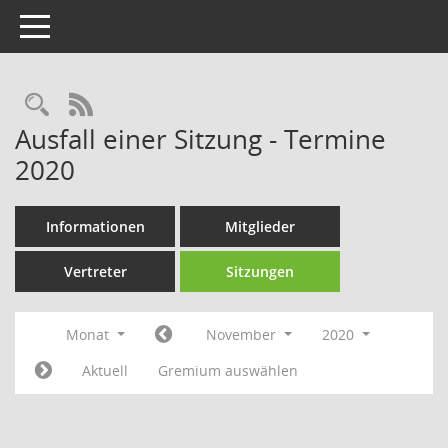
Toggle navigation
Rechercheauswahl
RSS-Feed
Ausfall einer Sitzung - Termine
2020
Informationen
Mitglieder
Vertreter
Sitzungen
Monat
November
2020
Aktuell
Gremium auswählen