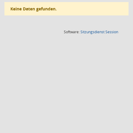
Keine Daten gefunden.
(Wird in
Software:
Sitzungsdienst
Session