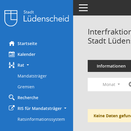
Toggle navigation
Interfrakti
Stadt Lüden
Startseite
Kalender
Rat
Informationen
Mandatsträger
Monat
Gremien
Recherche
RIS für Mandatsträger
Keine Daten gefun
Ratsinformationssystem