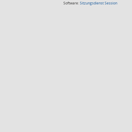
(Wird in
Software:
Sitzungsdienst
Session