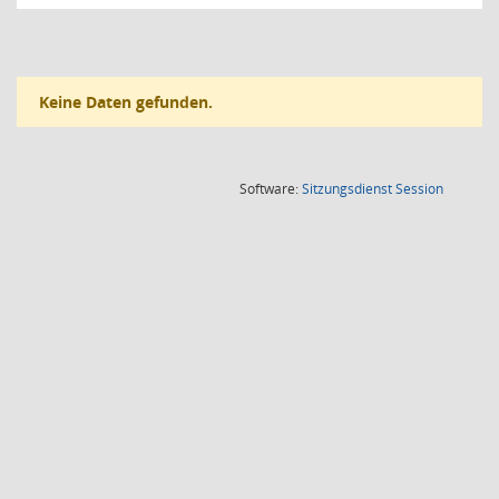
Keine Daten gefunden.
(Wird in
Software:
Sitzungsdienst
Session