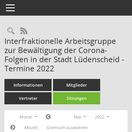
Toggle navigation
Rechercheauswahl
RSS-Feed
Interfraktionelle Arbeitsgruppe
zur Bewältigung der Corona-
Folgen in der Stadt Lüdenscheid -
Termine 2022
Informationen
Mitglieder
Vertreter
Sitzungen
Monat
Mai
2022
Aktuell
Gremium auswählen