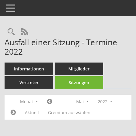
Toggle navigation
Rechercheauswahl
RSS-Feed
Ausfall einer Sitzung - Termine
2022
Informationen
Mitglieder
Vertreter
Sitzungen
Monat
Mai
2022
Aktuell
Gremium auswählen