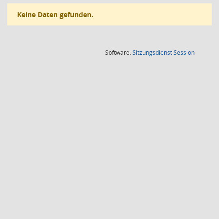
Keine Daten gefunden.
(Wird in
Software:
Sitzungsdienst
Session