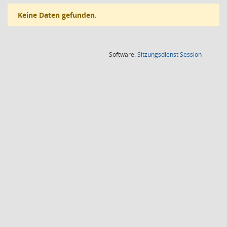
Keine Daten gefunden.
(Wird in
Software:
Sitzungsdienst
Session