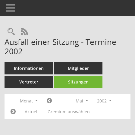
Toggle navigation
Rechercheauswahl
RSS-Feed
Ausfall einer Sitzung - Termine
2002
Informationen
Mitglieder
Vertreter
Sitzungen
Monat
Mai
2002
Aktuell
Gremium auswählen