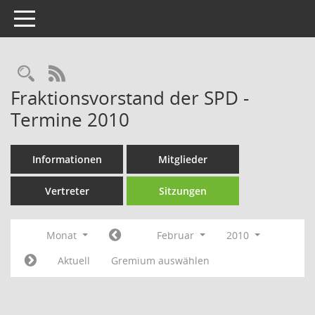
Toggle navigation
Rechercheauswahl
RSS-Feed
Fraktionsvorstand der SPD -
Termine 2010
Informationen
Mitglieder
Vertreter
Sitzungen
Monat
Februar
2010
Aktuell
Gremium auswählen