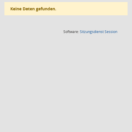
Keine Daten gefunden.
(Wird in
Software:
Sitzungsdienst
Session