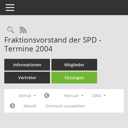
Toggle navigation
Rechercheauswahl
RSS-Feed
Fraktionsvorstand der SPD -
Termine 2004
Informationen
Mitglieder
Vertreter
Sitzungen
Monat
Februar
2004
Aktuell
Gremium auswählen