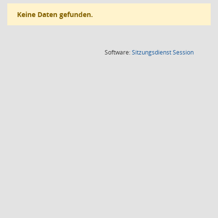
Keine Daten gefunden.
(Wird in
Software:
Sitzungsdienst
Session