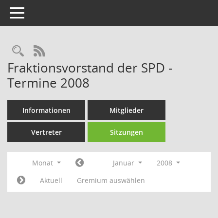
Toggle navigation
Rechercheauswahl
RSS-Feed
Fraktionsvorstand der SPD -
Termine 2008
Informationen
Mitglieder
Vertreter
Sitzungen
Monat
Januar
2008
Aktuell
Gremium auswählen