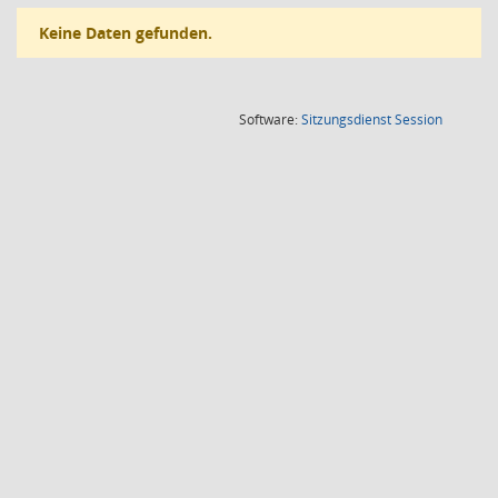
Keine Daten gefunden.
(Wird in
Software:
Sitzungsdienst
Session