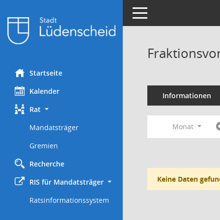
Toggle navigation
Fraktionsvo
Startseite
Kalender
Informationen
Rat
Monat
Mandatsträger
Gremien
Recherche
Keine Daten gefun
RIS für Mandatsträger
Ratsinformationssystem