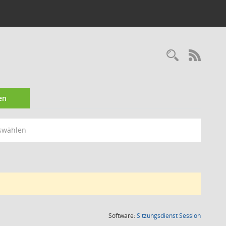
Recherc
RSS-
en
swählen
(Wird in
Software:
Sitzungsdienst
Session