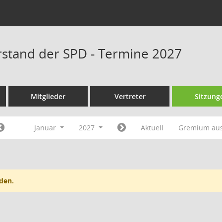
rstand der SPD - Termine 2027
Mitglieder
Vertreter
Sitzung
Januar
2027
Aktuell
Gremium au
den.