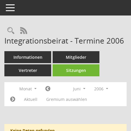
Toggle navigation
Rechercheauswahl
RSS-Feed
Integrationsbeirat - Termine 2006
Informationen
Mitglieder
Vertreter
Sitzungen
Monat
Juni
2006
Aktuell
Gremium auswählen
Keine Daten gefunden.