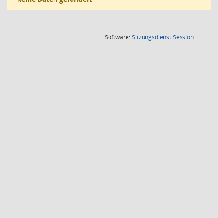
(Wird in
Software:
Sitzungsdienst
Session