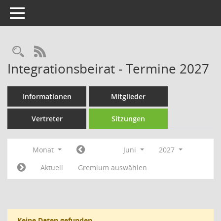
Toggle navigation
Rechercheauswahl
RSS-Feed
Integrationsbeirat - Termine 2027
Informationen
Mitglieder
Vertreter
Sitzungen
Monat
Juni
2027
Aktuell
Gremium auswählen
Keine Daten gefunden.