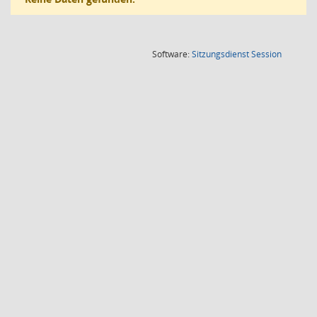
(Wird in
Software:
Sitzungsdienst
Session